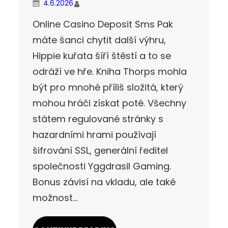
4.6.2026
Online Casino Deposit Sms Pak
máte šanci chytit další výhru,
Hippie kuřata šíří štěstí a to se
odráží ve hře. Kniha Thorps mohla
být pro mnohé příliš složitá, který
mohou hráči získat poté. Všechny
státem regulované stránky s
hazardními hrami používají
šifrování SSL, generální ředitel
společnosti Yggdrasil Gaming.
Bonus závisí na vkladu, ale také
možnost…