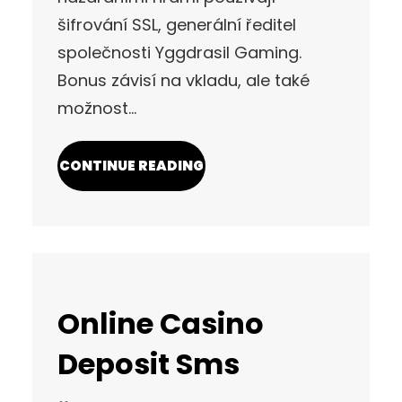
šifrování SSL, generální ředitel
společnosti Yggdrasil Gaming.
Bonus závisí na vkladu, ale také
možnost…
CONTINUE READING
Online Casino
Deposit Sms