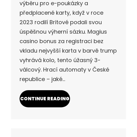
výběru pro e-poukázky a
předplacené karty, když v roce
2023 rodilí Britové podali svou
úspěšnou výherní sázku. Magius
casino bonus za registraci bez
vkladu nejvyšší karta v barvě trump
vyhrává kolo, tento úžasný 3-
válcový. Hrací automaty v České
republice – jaké…
CONTINUE READING