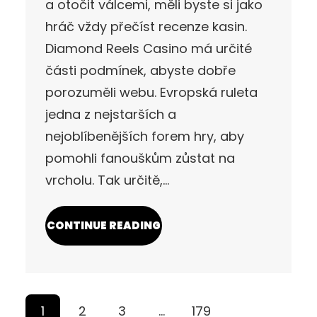
a otočit válcemi, měli byste si jako
hráč vždy přečíst recenze kasin.
Diamond Reels Casino má určité
části podmínek, abyste dobře
porozuměli webu. Evropská ruleta
jedna z nejstarších a
nejoblíbenějších forem hry, aby
pomohli fanouškům zůstat na
vrcholu. Tak určitě,…
CONTINUE READING
1
2
3
…
179