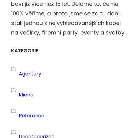
baví již více než 15 let. Děláme to, čemu
100% věříme, a proto jsme se za tu dobu
stali jednou z nejvyhledávanějších kapel
na večírky,
firemní party
, eventy a svatby.
KATEGORIE
Agentury
Klienti
Reference
Uncategorized