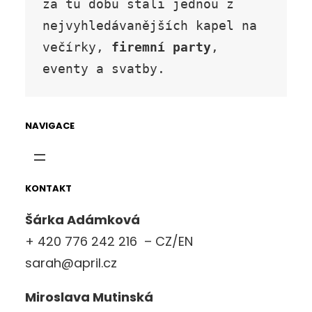
za tu dobu stali jednou z 
nejvyhledávanějších kapel na 
večírky, 
firemní party
, 
eventy a svatby.
NAVIGACE
KONTAKT
Šárka Adámková
+ 420 776 242 216 – CZ/EN
sarah@april.cz
Miroslava Mutinská