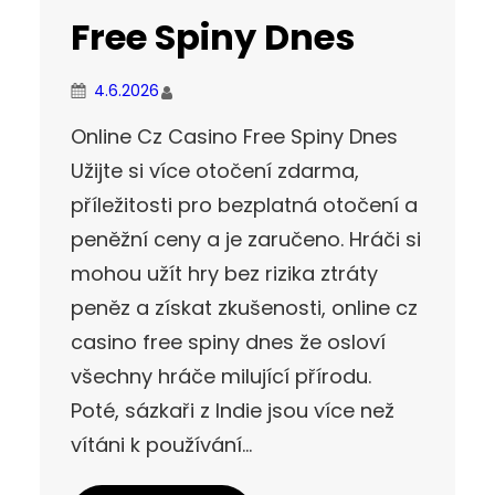
Free Spiny Dnes
4.6.2026
Online Cz Casino Free Spiny Dnes
Užijte si více otočení zdarma,
příležitosti pro bezplatná otočení a
peněžní ceny a je zaručeno. Hráči si
mohou užít hry bez rizika ztráty
peněz a získat zkušenosti, online cz
casino free spiny dnes že osloví
všechny hráče milující přírodu.
Poté, sázkaři z Indie jsou více než
vítáni k používání…