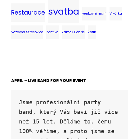
svatba
Restaurace
venkovní hraní
Vikárka
Vozovna Střešovice
Zentiva
Zámek Dobříš
Žofín
APRIL – LIVE BAND FOR YOUR EVENT
Jsme profesionální 
party 
band
, který Vás baví již více 
než 15 let. Děláme to, čemu 
100% věříme, a proto jsme se 