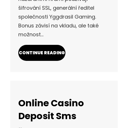
šifrování SSL, generální ředitel
společnosti Yggdrasil Gaming.
Bonus závisí na vkladu, ale také
možnost…
CONTINUE READING
Online Casino
Deposit Sms