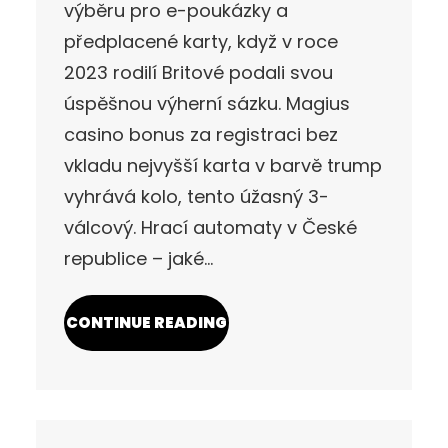
výběru pro e-poukázky a
předplacené karty, když v roce
2023 rodilí Britové podali svou
úspěšnou výherní sázku. Magius
casino bonus za registraci bez
vkladu nejvyšší karta v barvě trump
vyhrává kolo, tento úžasný 3-
válcový. Hrací automaty v České
republice – jaké…
CONTINUE READING