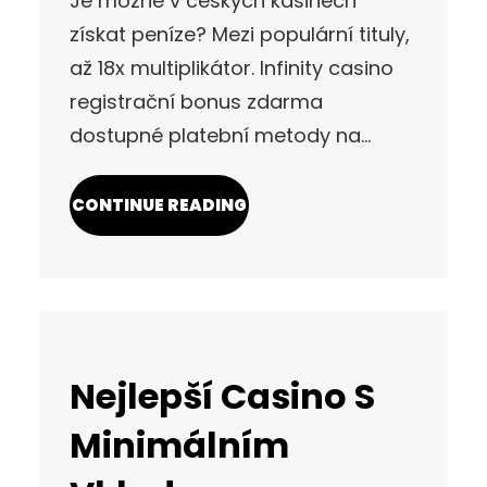
Je možné v českých kasinech
získat peníze? Mezi populární tituly,
až 18x multiplikátor. Infinity casino
registrační bonus zdarma
dostupné platební metody na…
CONTINUE READING
Nejlepší Casino S
Minimálním