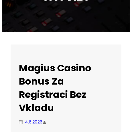
Magius Casino
Bonus Za
Registraci Bez
Vkladu
4.6.2026